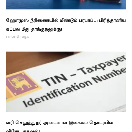
ஹோமுஸ் நீரிணையில் மீண்டும் பரபரப்பு: பிரித்தானிய
கப்பல் மீது தாக்குதலுக்கு!
1 month ago
வரி செலுத்துநர் அடையாள இலக்கம் தொடர்பில்
விசேட தகவல்.!