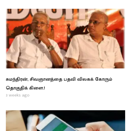
சுமந்திரன், சிவஞானத்தை பதவி விலகக் கோரும்
தொகுதிக் கிளை.!
3 weeks ago