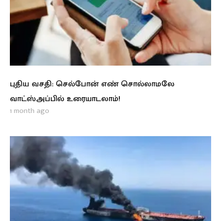
புதிய வசதி: செல்போன் எண் சொல்லாமலே
வாட்ஸ்அப்பில் உரையாடலாம்!
1 month ago