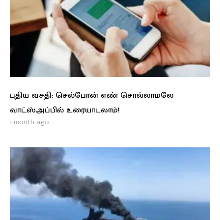
புதிய வசதி: செல்போன் எண் சொல்லாமலே
வாட்ஸ்அப்பில் உரையாடலாம்!
1 month ago