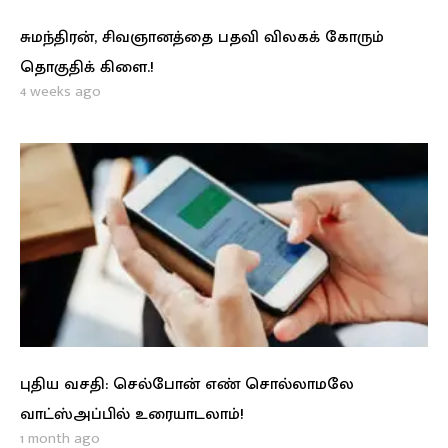
சுமந்திரன், சிவஞானத்தை பதவி விலகக் கோரும்
தொகுதிக் கிளை.!
4 weeks ago
புதிய வசதி: செல்போன் எண் சொல்லாமலே
வாட்ஸ்அப்பில் உரையாடலாம்!
1 month ago