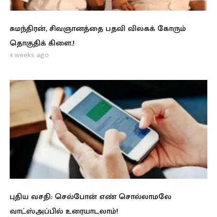
சுமந்திரன், சிவஞானத்தை பதவி விலகக் கோரும்
தொகுதிக் கிளை.!
4 weeks ago
புதிய வசதி: செல்போன் எண் சொல்லாமலே
வாட்ஸ்அப்பில் உரையாடலாம்!