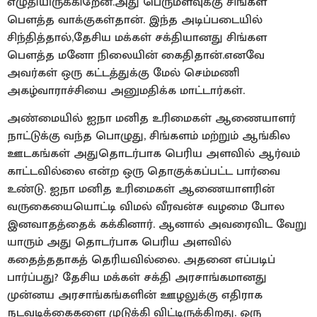
எழுதியிருக்கிறேன்.அது பெருமளவுக்கு சிங்கள
பௌத்த வாக்குகள்தான். இந்த அடிப்படையில்
சிந்தித்தால்,தேசிய மக்கள் சக்தியானது சிங்கள
பௌத்த மனோ நிலையின் கைதிதான்.எனவே
அவர்கள் ஒரு கட்டத்துக்கு மேல் செம்மணி
அகழ்வாராச்சியை அனுமதிக்க மாட்டார்கள்.
அண்மையில் ஐநா மனித உரிமைகள் ஆணையாளர்
நாட்டுக்கு வந்த பொழுது, சிங்களம் மற்றும் ஆங்கில
ஊடகங்கள் அதுதொடர்பாக பெரிய அளவில் ஆர்வம்
காட்டவில்லை என்ற ஒரு தொகுக்கப்பட்ட பார்வை
உண்டு. ஐநா மனித உரிமைகள் ஆணையாளரின்
வருகையையொட்டி விமல் வீரவன்ச வழமை போல
இனவாதத்தைக் கக்கினார். ஆனால் அவரைவிட வேறு
யாரும் அது தொடர்பாக பெரிய அளவில்
கதைத்ததாகத் தெரியவில்லை. அதனை எப்படிப்
பார்ப்பது? தேசிய மக்கள் சக்தி அரசாங்கமானது
முன்னய அரசாங்கங்களின் ஊழலுக்கு எதிராக
நடவடிக்கைகளை முடுக்கி விட்டிருக்கிறது. ஒரு