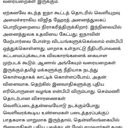
வரையறைகள் இருக்கும்.
ஏற்கனவே கடந்த ஐநா கூட்டத் தொடரில் வெளியுறவு
அமைச்சராகிய விஜித ஹேரத் அனைத்துலகப்
பொறிமுறையை நிராகரித்திருக்கிறார். இந்நிலையில்
அனைத்துலக உதவியை கேட்பது; ஐநாவின்
மேற்பார்வை போன்ற விடயங்களுக்கெல்லாம் என்பிபி
ஒத்துக்கொள்ளாது. மாறாக உள்நாட்டு நீதிபரிபாலனக்
கட்டமைப்புக்கூடாக விவகாரங்களைக் கையாள
முற்படக் கூடும். ஆனால் அங்கேயும் வரையறைகள்
இருக்கும்.தமிழ் மக்களுக்கு நீதியாக நடந்து
கொள்வதாகக் காட்டிக் கொள்ளப்போய், அதன்
விளைவாக, தெற்கில் இனவாதிகளுக்கு புதிய
எரிபொருளை வழங்க என்பிபி விரும்பாது. செம்மணி
தொடர்பான விசாரணைகள்
வெளிப்படைத்தன்மையோடு நடக்கும்போது
வெளிவரக்கூடிய உண்மைகள் படைத்தரப்புக்குப்
பாதகமாக மாறுமாக இருந்தால், தென்னிலங்கையில்
இனவாதிகள் புதிய பலத்துடன் மேல் எழுவார்கள்.தமது