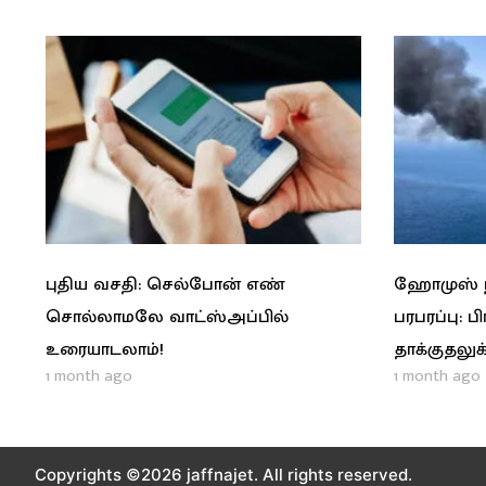
புதிய வசதி: செல்போன் எண்
ஹோமுஸ் நீ
சொல்லாமலே வாட்ஸ்அப்பில்
பரபரப்பு: ப
உரையாடலாம்!
தாக்குதலுக்
1 month ago
1 month ago
Copyrights ©2026 jaffnajet. All rights reserved.