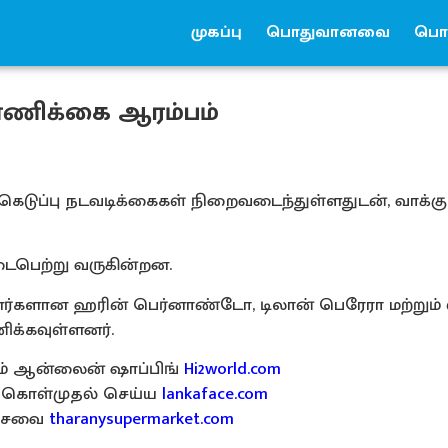
முகப்பு
பொதுவானவை
பொர
எண்ணிக்கை ஆரம்பம்
ெடுப்பு நடவடிக்கைகள் நிறைவடைந்துள்ளதுடன், வாக்கு
ைபெற்று வருகின்றன.
பினர்களான ஹரின் பெர்னாண்டோ, டிலான் பெரேரா மற்றும்
்கவுள்ளனர்.
ும் ஆன்லைன் ஷாப்பிங்
Hi2world.com
கொள்முதல் செய்ய
lankaface.com
ர சேவை
tharanysupermarket.com