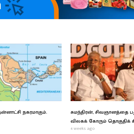
ன்னாட்சி நகரமாகும்.
சுமந்திரன், சிவஞானத்தை 
விலகக் கோரும் தொகுதிக் 
4 weeks ago