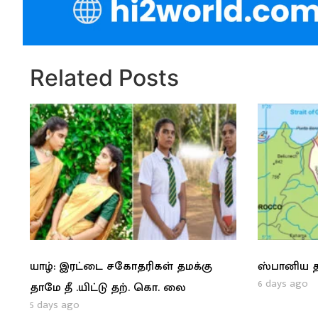
Related Posts
யாழ்: இரட்டை சகோதரிகள் தமக்கு
ஸ்பானிய த
6 days ago
தாமே தீ .யிட்டு தற். கொ. லை
5 days ago