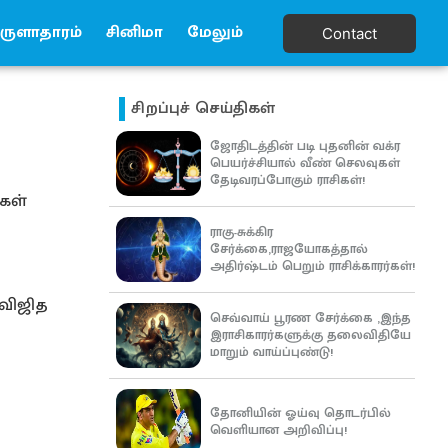
ுளாதாரம்
சினிமா
மேலும்
Contact
சிறப்புச் செய்திகள்
ஜோதிடத்தின் படி புதனின் வக்ர
பெயர்ச்சியால் வீண் செலவுகள்
தேடிவரப்போகும் ராசிகள்!
கள்
ராகு-சுக்கிர
சேர்க்கை,ராஜயோகத்தால்
அதிர்ஷ்டம் பெறும் ராசிக்காரர்கள்!
 விஜித
செவ்வாய் பூரண சேர்க்கை ,இந்த
இராசிகாரர்களுக்கு தலைவிதியே
மாறும் வாய்ப்புண்டு!
தோனியின் ஓய்வு தொடர்பில்
வெளியான அறிவிப்பு!