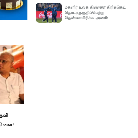
மகளிர் உலக கிண்ண கிரிக்கெட்
தொடர்,தகுதிப்பெற்ற
தென்னாபிரிக்க அணி!
பதவி
கிளை.!