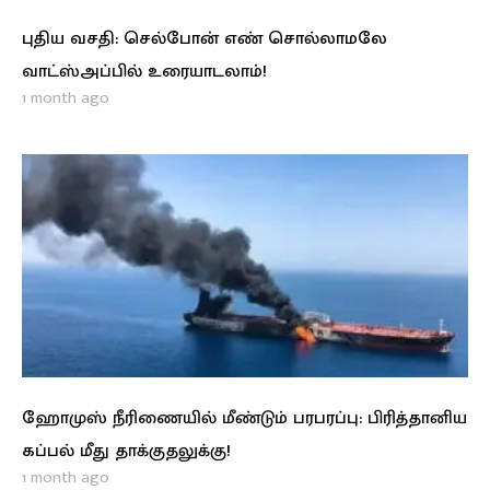
புதிய வசதி: செல்போன் எண் சொல்லாமலே
வாட்ஸ்அப்பில் உரையாடலாம்!
1 month ago
ஹோமுஸ் நீரிணையில் மீண்டும் பரபரப்பு: பிரித்தானிய
கப்பல் மீது தாக்குதலுக்கு!
1 month ago