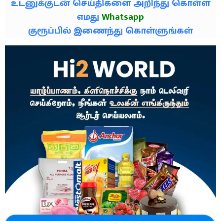
உடனுக்குடன் செய்திகளை அறிந்து கொள்ள
எமது
Whatsapp
குரூப்பில் இணைந்து கொள்ளுங்கள்