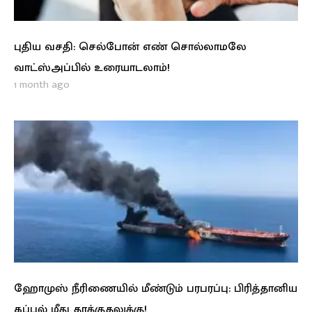
புதிய வசதி: செல்போன் எண் சொல்லாமலே
வாட்ஸ்அப்பில் உரையாடலாம்!
1 month ago
ஹோமுஸ் நீரிணையில் மீண்டும் பரபரப்பு: பிரித்தானிய
கப்பல் மீது தாக்குதலுக்கு!