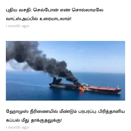
புதிய வசதி: செல்போன் எண் சொல்லாமலே
வாட்ஸ்அப்பில் உரையாடலாம்!
1 month ago
ஹோமுஸ் நீரிணையில் மீண்டும் பரபரப்பு: பிரித்தானிய
கப்பல் மீது தாக்குதலுக்கு!
1 month ago