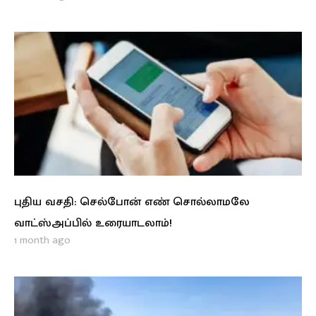
புதிய வசதி: செல்போன் எண் சொல்லாமலே
வாட்ஸ்அப்பில் உரையாடலாம்!
1 month ago