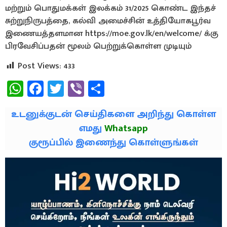
மற்றும் பொதுமக்கள் இலக்கம் 31/2025 கொண்ட இந்தச்
சுற்றுநிருபத்தை, கல்வி அமைச்சின் உத்தியோகபூர்வ
இணையத்தளமான https://moe.gov.lk/en/welcome/ க்கு
பிரவேசிப்பதன் மூலம் பெற்றுக்கொள்ள முடியும்
Post Views:
433
WhatsApp
Facebook
Twitter
Viber
Share
உடனுக்குடன் செய்திகளை அறிந்து கொள்ள
எமது
Whatsapp
குரூப்பில் இணைந்து கொள்ளுங்கள்