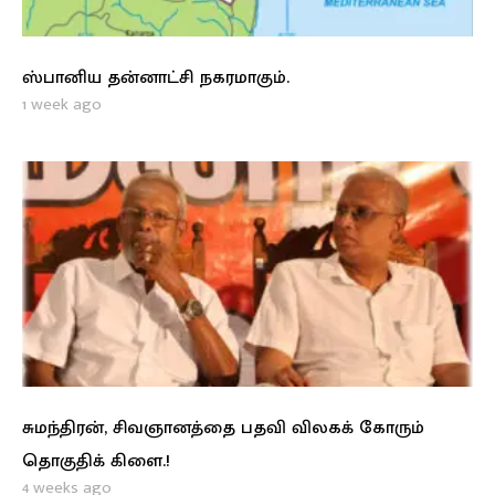
ஸ்பானிய தன்னாட்சி நகரமாகும்.
1 week ago
சுமந்திரன், சிவஞானத்தை பதவி விலகக் கோரும்
தொகுதிக் கிளை.!
4 weeks ago