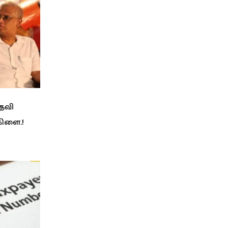
பதவி
கிளை.!