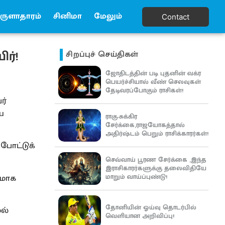
ுளாதாரம்
சினிமா
மேலும்
Contact
ர்!
சிறப்புச் செய்திகள்
ஜோதிடத்தின் படி புதனின் வக்ர
பெயர்ச்சியால் வீண் செலவுகள்
தேடிவரப்போகும் ராசிகள்!
ர்
ை
ராகு-சுக்கிர
சேர்க்கை,ராஜயோகத்தால்
அதிர்ஷ்டம் பெறும் ராசிக்காரர்கள்!
போட்டுக்
செவ்வாய் பூரண சேர்க்கை ,இந்த
இராசிகாரர்களுக்கு தலைவிதியே
யமாக
மாறும் வாய்ப்புண்டு!
தோனியின் ஓய்வு தொடர்பில்
ல்
வெளியான அறிவிப்பு!