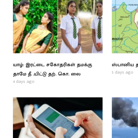
யாழ்: இரட்டை சகோதரிகள் தமக்கு
ஸ்பானிய த
5 days ago
தாமே தீ .யிட்டு தற். கொ. லை
4 days ago