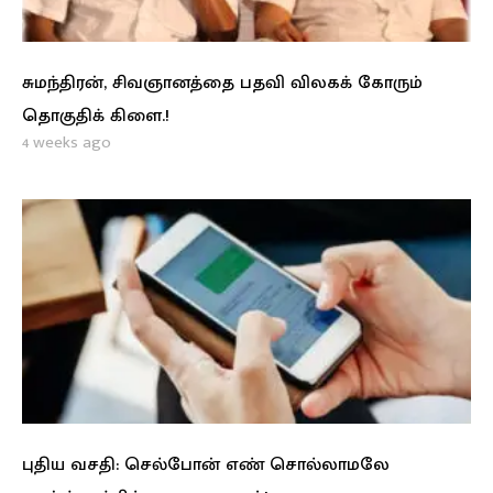
சுமந்திரன், சிவஞானத்தை பதவி விலகக் கோரும்
தொகுதிக் கிளை.!
4 weeks ago
புதிய வசதி: செல்போன் எண் சொல்லாமலே