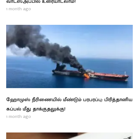
வாட்ஸ்அப்பில் உரையாடலாம்!
1 month ago
ஹோமுஸ் நீரிணையில் மீண்டும் பரபரப்பு: பிரித்தானிய
கப்பல் மீது தாக்குதலுக்கு!
1 month ago