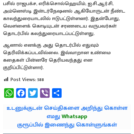
பசில் ராஜபக்ச, எரிக்சொல்ஹெயிம், ஐ.சி.ஆர்.சி,
அம்னெஸ்டி இன்டர்நேஷனல் ஆகியோருடன் நீண்ட
காலந்துரையாடலில் ஈடுபட்டுள்ளனர். இதன்போது,
வௌ்ளைக் கொடியுடன் சரணடைய வருபவர்கள்
தொடர்பில் கலந்துரையாடப்பட்டுள்ளது.
ஆனால் எனக்கு அது தொடர்பில் எதுவும்
தெரிவிக்கப்படவில்லை. இவ்வாறான உண்மை
கதைகள் பின்னரே தெரியவந்தது என
குறிப்பிட்டுள்ளார்.
Post Views:
588
WhatsApp
Facebook
Twitter
Viber
Share
உடனுக்குடன் செய்திகளை அறிந்து கொள்ள
எமது
Whatsapp
குரூப்பில் இணைந்து கொள்ளுங்கள்