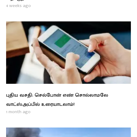
4 weeks ago
புதிய வசதி: செல்போன் எண் சொல்லாமலே
வாட்ஸ்அப்பில் உரையாடலாம்!
1 month ago