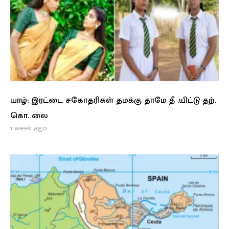
யாழ்: இரட்டை சகோதரிகள் தமக்கு தாமே தீ .யிட்டு தற்.
கொ. லை
1 week ago