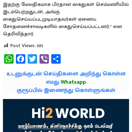
இதற்கு மேலதிகமாக பிரதான கைதுகள் செம்மணியில்
இடம்பெற்றதுடன், அங்கு
கைதுசெய்யப்படமுடியாதவர்கள் ஏனைய
சோதனைச்சாவடிகளில் கைதுசெய்யப்பட்டனர்.“ என
தெரிவித்தார்.
Post Views:
505
WhatsApp
Facebook
Twitter
Viber
Share
உடனுக்குடன் செய்திகளை அறிந்து கொள்ள
எமது
Whatsapp
குரூப்பில் இணைந்து கொள்ளுங்கள்