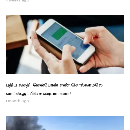
4 weeks ago
புதிய வசதி: செல்போன் எண் சொல்லாமலே
வாட்ஸ்அப்பில் உரையாடலாம்!
1 month ago