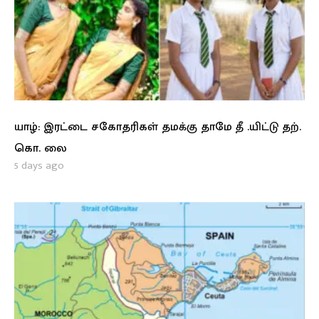
யாழ்: இரட்டை சகோதரிகள் தமக்கு தாமே தீ .யிட்டு தற்.
கொ. லை
5 days ago