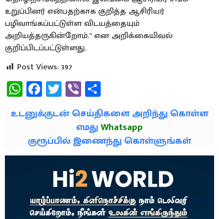
உறுப்பினர் என்பதற்காக குறித்த ஆசிரியர்
பழிவாங்கப்பட்டுள்ள விடயத்தையும்
அறியத்தருகின்றோம்.” என அறிக்கையிவல்
குறிப்பிடப்பட்டுள்ளது.
Post Views:
397
WhatsApp
Facebook
Twitter
Viber
Share
உடனுக்குடன் செய்திகளை அறிந்து கொள்ள
எமது
Whatsapp
குரூப்பில் இணைந்து கொள்ளுங்கள்