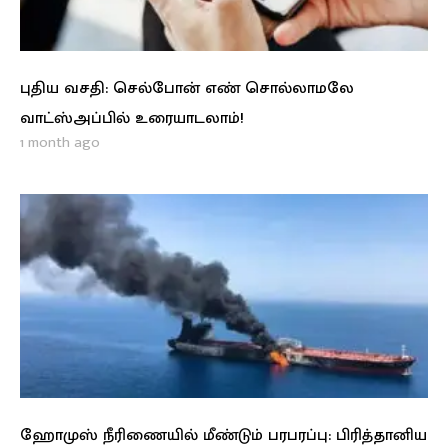
புதிய வசதி: செல்போன் எண் சொல்லாமலே
வாட்ஸ்அப்பில் உரையாடலாம்!
1 month ago
ஹோமுஸ் நீரிணையில் மீண்டும் பரபரப்பு: பிரித்தானிய