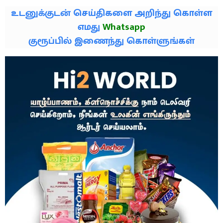
உடனுக்குடன் செய்திகளை அறிந்து கொள்ள
எமது
Whatsapp
குரூப்பில் இணைந்து கொள்ளுங்கள்