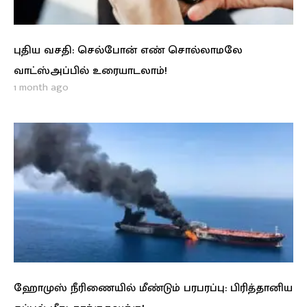
புதிய வசதி: செல்போன் எண் சொல்லாமலே
வாட்ஸ்அப்பில் உரையாடலாம்!
1 month ago
ஹோமுஸ் நீரிணையில் மீண்டும் பரபரப்பு: பிரித்தானிய