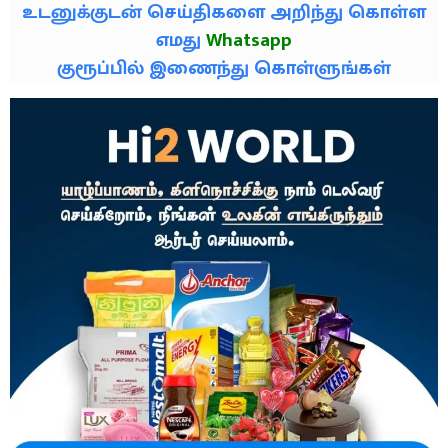
உடனுக்குடன் செய்திகளை அறிந்து கொள்ள
எமது
Whatsapp
குரூப்பில் இணைந்து கொள்ளுங்கள்