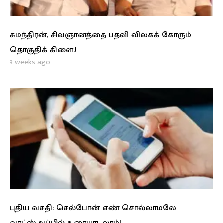
சுமந்திரன், சிவஞானத்தை பதவி விலகக் கோரும்
தொகுதிக் கிளை.!
3 weeks ago
புதிய வசதி: செல்போன் எண் சொல்லாமலே
வாட்ஸ்அப்பில் உரையாடலாம்!