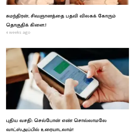
சுமந்திரன், சிவஞானத்தை பதவி விலகக் கோரும்
தொகுதிக் கிளை.!
4 weeks ago
புதிய வசதி: செல்போன் எண் சொல்லாமலே
வாட்ஸ்அப்பில் உரையாடலாம்!