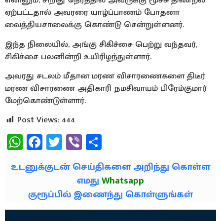
எனினும், சிறிது நேரத்தில் அவருக்கு மூச்சு திணறல்
ஏற்பட்டதால் அவரரை யாழ்ப்பாணம் போதனா
வைத்தியசாலைக்கு கொண்டு சென்றுள்ளனர்.
இந்த நிலையில், அங்கு சிகிச்சை பெற்று வந்தவர்,
சிகிச்சை பலனின்றி உயிரிழந்துள்ளார்.
அவரது சடலம் மீதான மரண விசாரணைகளை திடீர்
மரண விசாரணை அதிகாரி நமசிவாயம் பிரேம்குமார்
மேற்கொண்டுள்ளார்.
Post Views:
444
WhatsApp
Facebook
Twitter
Viber
Share
உடனுக்குடன் செய்திகளை அறிந்து கொள்ள
எமது
Whatsapp
குரூப்பில் இணைந்து கொள்ளுங்கள்