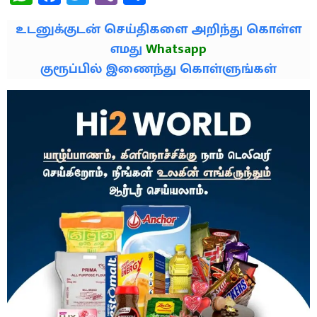
உடனுக்குடன் செய்திகளை அறிந்து கொள்ள
எமது
Whatsapp
குரூப்பில் இணைந்து கொள்ளுங்கள்