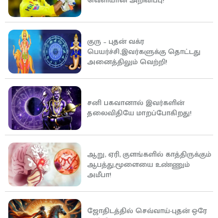
வெளியான அறிவிப்பு!
குரு – புதன் வக்ர
பெயர்ச்சி,இவர்களுக்கு தொட்டது
அனைத்திலும் வெற்றி!
சனி பகவானால் இவர்களின்
தலைவிதியே மாறப்போகிறது!
ஆறு, ஏரி, குளங்களில் காத்திருக்கும்
ஆபத்து,மூளையை உண்ணும்
அமீபா!
ஜோதிடத்தில் செவ்வாய்-புதன் ஒரே