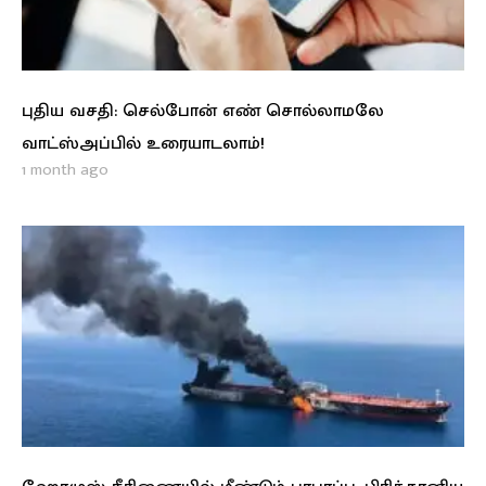
புதிய வசதி: செல்போன் எண் சொல்லாமலே
வாட்ஸ்அப்பில் உரையாடலாம்!
1 month ago