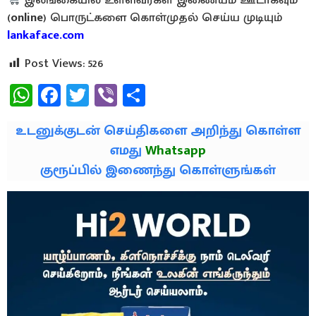
இலங்கையில் உள்ளவர்கள் இணையம் ஊடாகவும்
(
online
) பொருட்களை கொள்முதல் செய்ய முடியும்
lankaface.com
Post Views:
526
WhatsApp
Facebook
Twitter
Viber
Share
உடனுக்குடன் செய்திகளை அறிந்து கொள்ள
எமது
Whatsapp
குரூப்பில் இணைந்து கொள்ளுங்கள்