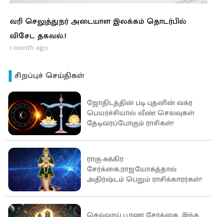
வரி செலுத்துநர் அடையாள இலக்கம் தொடர்பில்
விசேட தகவல்.!
1 month ago
சிறப்புச் செய்திகள்
ஜோதிடத்தின் படி புதனின் வக்ர
பெயர்ச்சியால் வீண் செலவுகள்
தேடிவரப்போகும் ராசிகள்!
ராகு-சுக்கிர
சேர்க்கை,ராஜயோகத்தால்
அதிர்ஷ்டம் பெறும் ராசிக்காரர்கள்!
செவ்வாய் பூரண சேர்க்கை ,இந்த