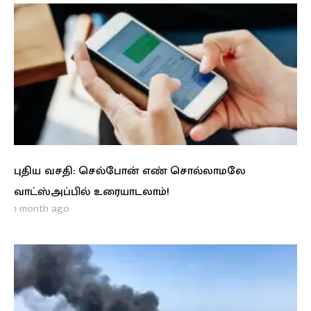
புதிய வசதி: செல்போன் எண் சொல்லாமலே
வாட்ஸ்அப்பில் உரையாடலாம்!
1 month ago