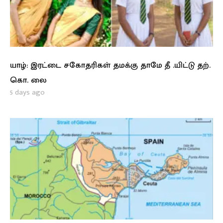
யாழ்: இரட்டை சகோதரிகள் தமக்கு தாமே தீ .யிட்டு தற்.
கொ. லை
5 days ago