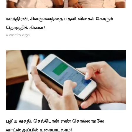
சுமந்திரன், சிவஞானத்தை பதவி விலகக் கோரும்
தொகுதிக் கிளை.!
4 weeks ago
புதிய வசதி: செல்போன் எண் சொல்லாமலே
வாட்ஸ்அப்பில் உரையாடலாம்!