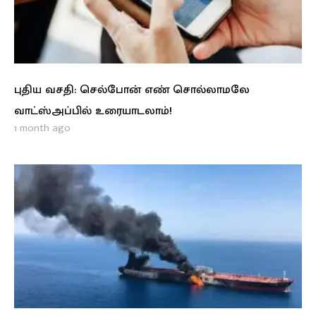
புதிய வசதி: செல்போன் எண் சொல்லாமலே
வாட்ஸ்அப்பில் உரையாடலாம்!
1 month ago