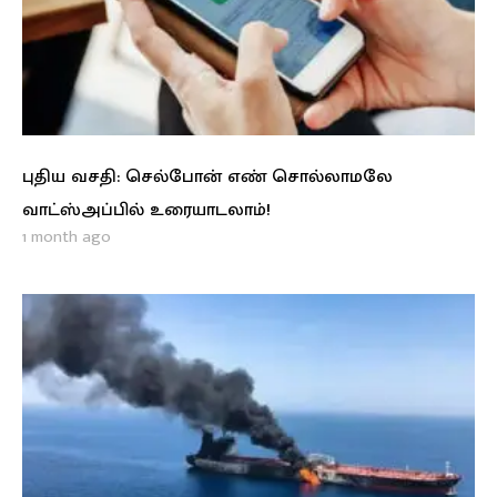
புதிய வசதி: செல்போன் எண் சொல்லாமலே
வாட்ஸ்அப்பில் உரையாடலாம்!
1 month ago