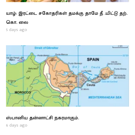
யாழ்: இரட்டை சகோதரிகள் தமக்கு தாமே தீ .யிட்டு தற்.
கொ. லை
5 days ago
ஸ்பானிய தன்னாட்சி நகரமாகும்.
6 days ago