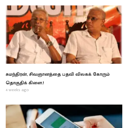
சுமந்திரன், சிவஞானத்தை பதவி விலகக் கோரும்
தொகுதிக் கிளை.!
4 weeks ago