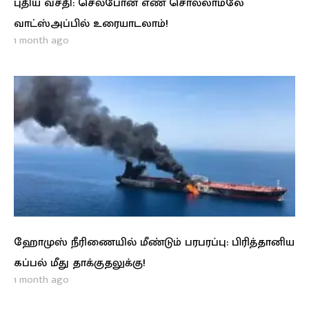
புதிய வசதி: செல்போன் எண் சொல்லாமலே
வாட்ஸ்அப்பில் உரையாடலாம்!
1 month ago
ஹோமுஸ் நீரிணையில் மீண்டும் பரபரப்பு: பிரித்தானிய
கப்பல் மீது தாக்குதலுக்கு!
1 month ago