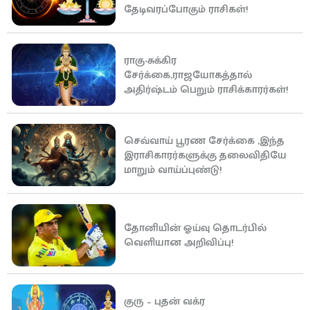
தேடிவரப்போகும் ராசிகள்!
ராகு-சுக்கிர
சேர்க்கை,ராஜயோகத்தால்
அதிர்ஷ்டம் பெறும் ராசிக்காரர்கள்!
செவ்வாய் பூரண சேர்க்கை ,இந்த
இராசிகாரர்களுக்கு தலைவிதியே
மாறும் வாய்ப்புண்டு!
தோனியின் ஓய்வு தொடர்பில்
வெளியான அறிவிப்பு!
குரு – புதன் வக்ர