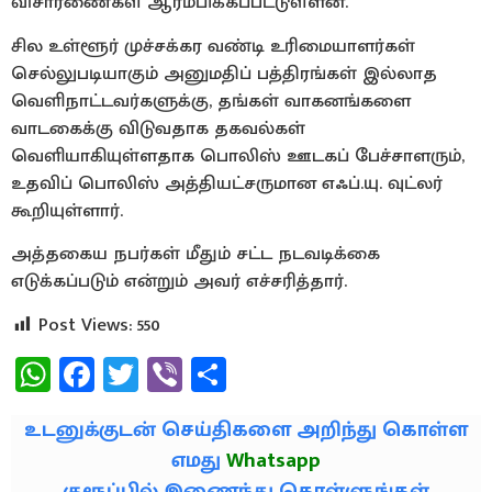
விசாரணைகள் ஆரம்பிக்கப்பட்டுள்ளன.
சில உள்ளூர் முச்சக்கர வண்டி உரிமையாளர்கள்
செல்லுபடியாகும் அனுமதிப் பத்திரங்கள் இல்லாத
வெளிநாட்டவர்களுக்கு, தங்கள் வாகனங்களை
வாடகைக்கு விடுவதாக தகவல்கள்
வெளியாகியுள்ளதாக பொலிஸ் ஊடகப் பேச்சாளரும்,
உதவிப் பொலிஸ் அத்தியட்சருமான எஃப்.யு. வுட்லர்
கூறியுள்ளார்.
அத்தகைய நபர்கள் மீதும் சட்ட நடவடிக்கை
எடுக்கப்படும் என்றும் அவர் எச்சரித்தார்.
Post Views:
550
WhatsApp
Facebook
Twitter
Viber
Share
உடனுக்குடன் செய்திகளை அறிந்து கொள்ள
எமது
Whatsapp
குரூப்பில் இணைந்து கொள்ளுங்கள்