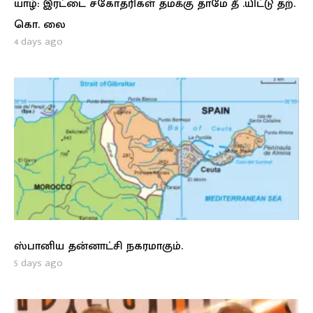
யாழ்: இரட்டை சகோதரிகள் தமக்கு தாமே தீ .யிட்டு தற்.
கொ. லை
4 days ago
ஸ்பானிய தன்னாட்சி நகரமாகும்.
5 days ago