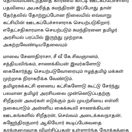
தோல்வியடைந்ததை காரணம் காட்டி ஊடகப்பேச்சாளர்
பதவியை அபகரித்த சுமந்திரன் இப்போது தான்
தேர்தலில் தோற்றுப்போன நிலையில் எவ்வாறு
கட்சியின் ஊடகப்பேச்சாளராக செயற்படுகிறார்.
எதேட்சதிகாரமாக செயற்படும் சுமந்திரனை தமிழர்
அரசியல் பரப்பில் இருந்து முற்றாக
அகற்றவேண்டியதேவையும்
மாவை சேனாதிராசா, சீ வீ கே சிவஞானம்,
சத்தியலிங்கம், சாணக்கியன் இவர்களோடு
கைகோர்த்து செயற்படுவோரையும் ஈழத்தமிழ் மக்கள்
முற்றாக நிராகரிக்க வேண்டும்.
தமிழரசுக்கட்சி ஏனைய கட்சிகளோடு கூட்டு சேர்ந்து
பலமான தமிழர் அரசியலை முன்னெடுப்பதற்கு
சிறீதரன் அவர்கள் எடுக்கும் நல் முயற்சியை எள்ளி
நகையாடும் அன்னிய கைக்கூலி சாணக்கியன்
ஊடகங்களில் சிறீதரன், செல்வம் அடைக்கலநாதன்,
கஜேந்திரகுமார் ஆகியோர் கூடிப்பேசுவதை
தரக்குறைவாக விமர்சிப்பதன் உள்ளார்ந்த நோக்கத்தை