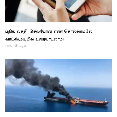
புதிய வசதி: செல்போன் எண் சொல்லாமலே
வாட்ஸ்அப்பில் உரையாடலாம்!
1 month ago