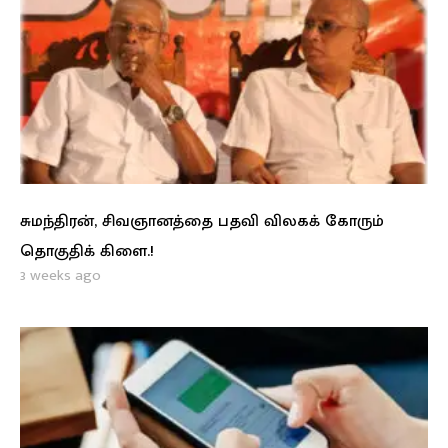
சுமந்திரன், சிவஞானத்தை பதவி விலகக் கோரும்
தொகுதிக் கிளை.!
3 weeks ago