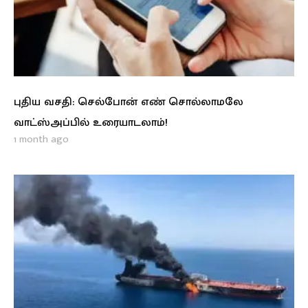
புதிய வசதி: செல்போன் எண் சொல்லாமலே
வாட்ஸ்அப்பில் உரையாடலாம்!
1 month ago