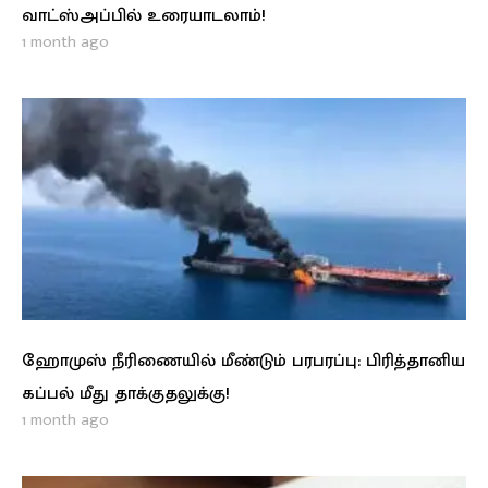
வாட்ஸ்அப்பில் உரையாடலாம்!
1 month ago
ஹோமுஸ் நீரிணையில் மீண்டும் பரபரப்பு: பிரித்தானிய
கப்பல் மீது தாக்குதலுக்கு!
1 month ago