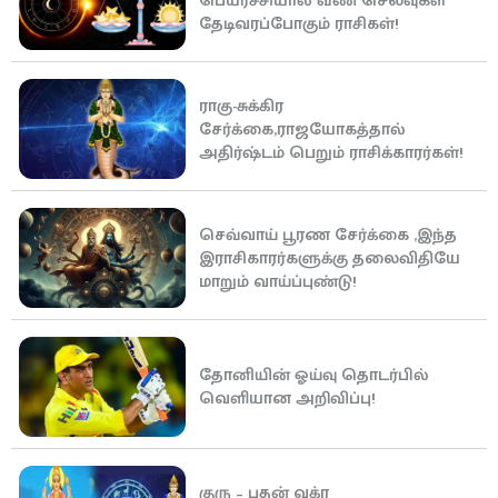
பெயர்ச்சியால் வீண் செலவுகள்
தேடிவரப்போகும் ராசிகள்!
ராகு-சுக்கிர
சேர்க்கை,ராஜயோகத்தால்
அதிர்ஷ்டம் பெறும் ராசிக்காரர்கள்!
செவ்வாய் பூரண சேர்க்கை ,இந்த
இராசிகாரர்களுக்கு தலைவிதியே
மாறும் வாய்ப்புண்டு!
தோனியின் ஓய்வு தொடர்பில்
வெளியான அறிவிப்பு!
குரு – புதன் வக்ர