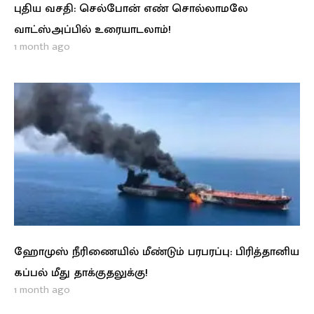
புதிய வசதி: செல்போன் எண் சொல்லாமலே
வாட்ஸ்அப்பில் உரையாடலாம்!
1 month ago
ஹோமுஸ் நீரிணையில் மீண்டும் பரபரப்பு: பிரித்தானிய
கப்பல் மீது தாக்குதலுக்கு!
1 month ago