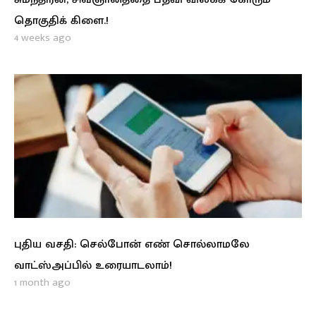
தொகுதிக் கிளை.!
4 weeks ago
புதிய வசதி: செல்போன் எண் சொல்லாமலே
வாட்ஸ்அப்பில் உரையாடலாம்!
1 month ago