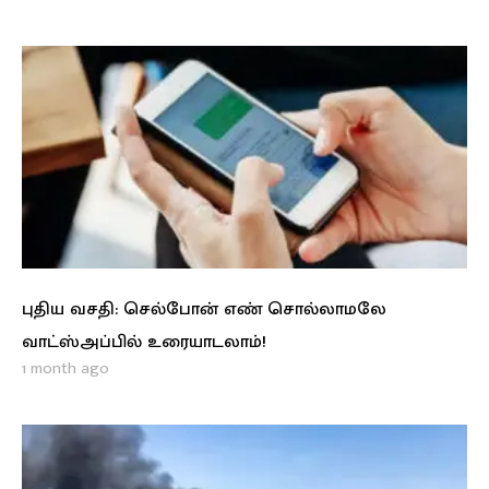
புதிய வசதி: செல்போன் எண் சொல்லாமலே
வாட்ஸ்அப்பில் உரையாடலாம்!
1 month ago