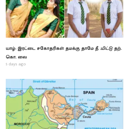
யாழ்: இரட்டை சகோதரிகள் தமக்கு தாமே தீ .யிட்டு தற்.
கொ. லை
5 days ago