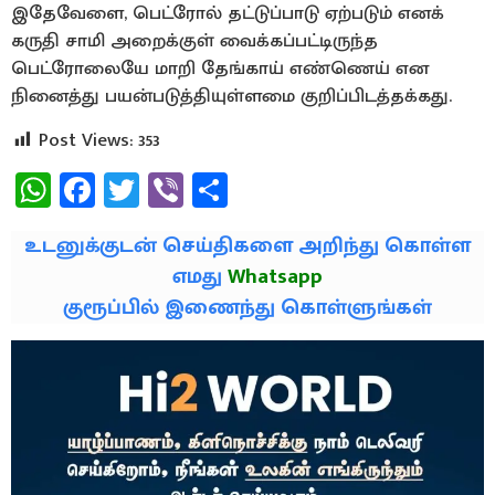
இதேவேளை, பெட்ரோல் தட்டுப்பாடு ஏற்படும் எனக்
கருதி சாமி அறைக்குள் வைக்கப்பட்டிருந்த
பெட்ரோலையே மாறி தேங்காய் எண்ணெய் என
நினைத்து பயன்படுத்தியுள்ளமை குறிப்பிடத்தக்கது.
Post Views:
353
WhatsApp
Facebook
Twitter
Viber
Share
உடனுக்குடன் செய்திகளை அறிந்து கொள்ள
எமது
Whatsapp
குரூப்பில் இணைந்து கொள்ளுங்கள்