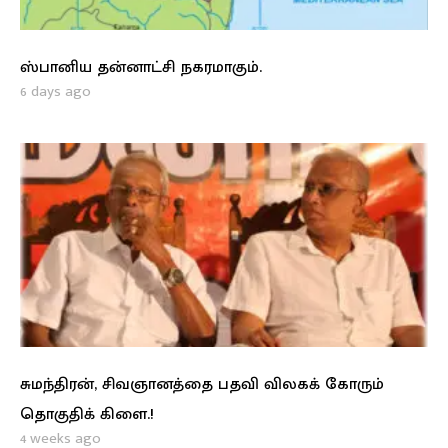
ஸ்பானிய தன்னாட்சி நகரமாகும்.
6 days ago
சுமந்திரன், சிவஞானத்தை பதவி விலகக் கோரும்
தொகுதிக் கிளை.!
4 weeks ago