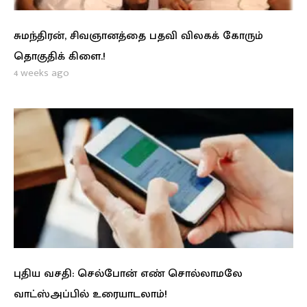
சுமந்திரன், சிவஞானத்தை பதவி விலகக் கோரும்
தொகுதிக் கிளை.!
4 weeks ago
புதிய வசதி: செல்போன் எண் சொல்லாமலே
வாட்ஸ்அப்பில் உரையாடலாம்!