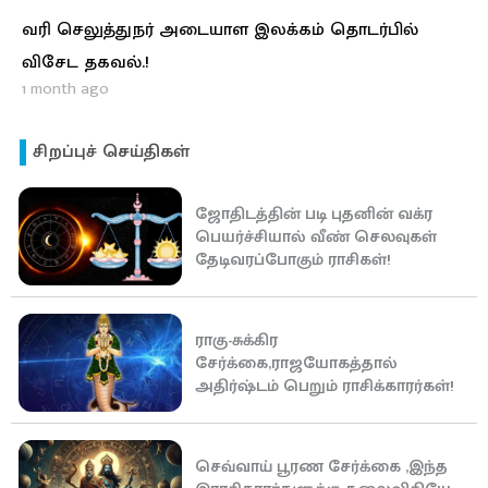
வரி செலுத்துநர் அடையாள இலக்கம் தொடர்பில்
விசேட தகவல்.!
1 month ago
சிறப்புச் செய்திகள்
ஜோதிடத்தின் படி புதனின் வக்ர
பெயர்ச்சியால் வீண் செலவுகள்
தேடிவரப்போகும் ராசிகள்!
ராகு-சுக்கிர
சேர்க்கை,ராஜயோகத்தால்
அதிர்ஷ்டம் பெறும் ராசிக்காரர்கள்!
செவ்வாய் பூரண சேர்க்கை ,இந்த