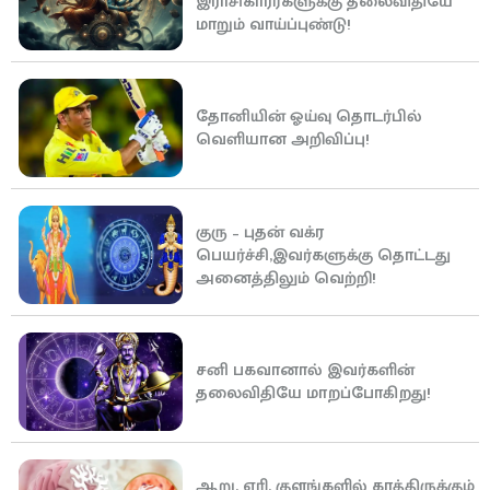
இராசிகாரர்களுக்கு தலைவிதியே
மாறும் வாய்ப்புண்டு!
தோனியின் ஓய்வு தொடர்பில்
வெளியான அறிவிப்பு!
குரு – புதன் வக்ர
பெயர்ச்சி,இவர்களுக்கு தொட்டது
அனைத்திலும் வெற்றி!
சனி பகவானால் இவர்களின்
தலைவிதியே மாறப்போகிறது!
ஆறு, ஏரி, குளங்களில் காத்திருக்கும்