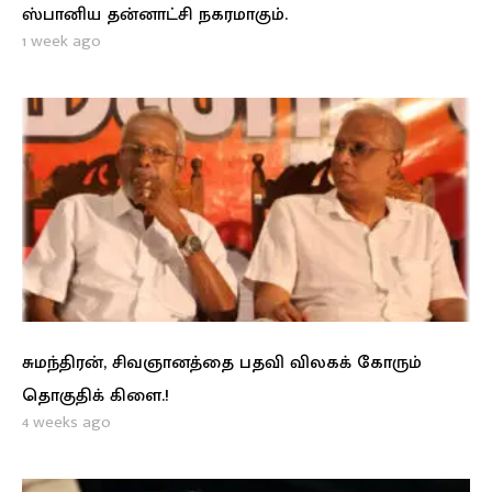
ஸ்பானிய தன்னாட்சி நகரமாகும்.
1 week ago
சுமந்திரன், சிவஞானத்தை பதவி விலகக் கோரும்
தொகுதிக் கிளை.!
4 weeks ago