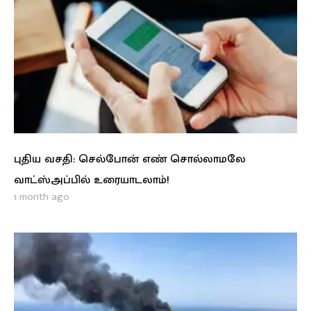
புதிய வசதி: செல்போன் எண் சொல்லாமலே
வாட்ஸ்அப்பில் உரையாடலாம்!
1 month ago