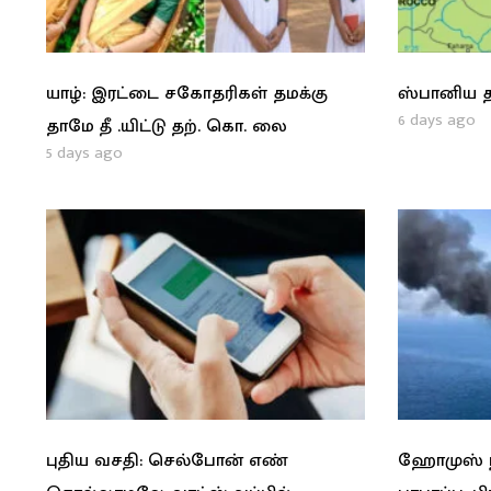
யாழ்: இரட்டை சகோதரிகள் தமக்கு
ஸ்பானிய த
6 days ago
தாமே தீ .யிட்டு தற். கொ. லை
5 days ago
புதிய வசதி: செல்போன் எண்
ஹோமுஸ் நீ