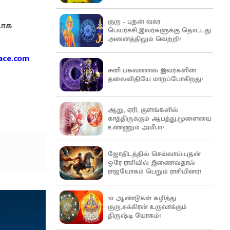
குரு – புதன் வக்ர
டாக
பெயர்ச்சி,இவர்களுக்கு தொட்டது
அனைத்திலும் வெற்றி!
ace.com
சனி பகவானால் இவர்களின்
தலைவிதியே மாறப்போகிறது!
ஆறு, ஏரி, குளங்களில்
காத்திருக்கும் ஆபத்து,மூளையை
உண்ணும் அமீபா!
ஜோதிடத்தில் செவ்வாய்-புதன்
ஒரே ராசியில் இணைவதால்
ராஜயோகம் பெறும் ராசியினர்!
10 ஆண்டுகள் கழித்து
குரு,சுக்கிரன் உருவாக்கும்
திருஷ்டி யோகம்!