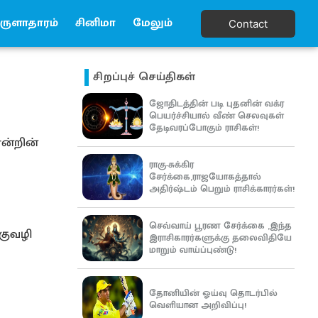
ுளாதாரம்
சினிமா
மேலும்
Contact
சிறப்புச் செய்திகள்
ஜோதிடத்தின் படி புதனின் வக்ர
பெயர்ச்சியால் வீண் செலவுகள்
தேடிவரப்போகும் ராசிகள்!
ொன்றின்
ராகு-சுக்கிர
சேர்க்கை,ராஜயோகத்தால்
அதிர்ஷ்டம் பெறும் ராசிக்காரர்கள்!
செவ்வாய் பூரண சேர்க்கை ,இந்த
குவழி
இராசிகாரர்களுக்கு தலைவிதியே
மாறும் வாய்ப்புண்டு!
தோனியின் ஓய்வு தொடர்பில்
வெளியான அறிவிப்பு!