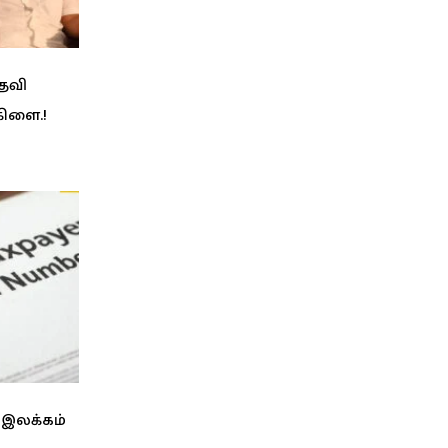
பதவி
கிளை.!
 இலக்கம்