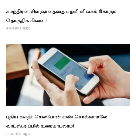
சுமந்திரன், சிவஞானத்தை பதவி விலகக் கோரும்
தொகுதிக் கிளை.!
4 weeks ago
புதிய வசதி: செல்போன் எண் சொல்லாமலே
வாட்ஸ்அப்பில் உரையாடலாம்!
1 month ago