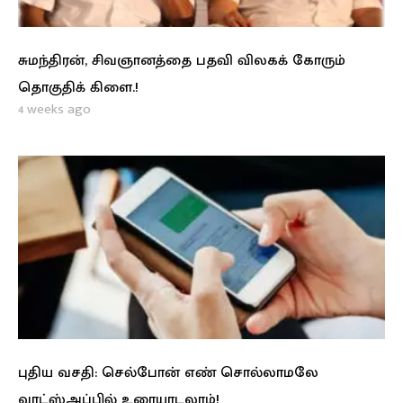
சுமந்திரன், சிவஞானத்தை பதவி விலகக் கோரும்
தொகுதிக் கிளை.!
4 weeks ago
புதிய வசதி: செல்போன் எண் சொல்லாமலே
வாட்ஸ்அப்பில் உரையாடலாம்!