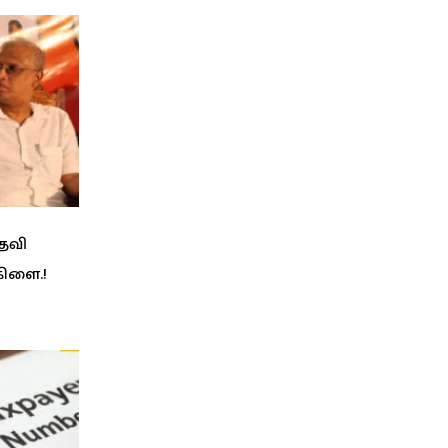
பதவி
கிளை.!