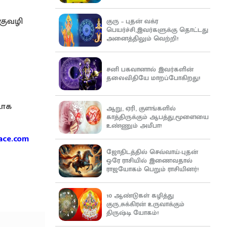
குவழி
குரு – புதன் வக்ர
பெயர்ச்சி,இவர்களுக்கு தொட்டது
அனைத்திலும் வெற்றி!
சனி பகவானால் இவர்களின்
தலைவிதியே மாறப்போகிறது!
டாக
ஆறு, ஏரி, குளங்களில்
காத்திருக்கும் ஆபத்து,மூளையை
உண்ணும் அமீபா!
ace.com
ஜோதிடத்தில் செவ்வாய்-புதன்
ஒரே ராசியில் இணைவதால்
ராஜயோகம் பெறும் ராசியினர்!
10 ஆண்டுகள் கழித்து
குரு,சுக்கிரன் உருவாக்கும்
திருஷ்டி யோகம்!