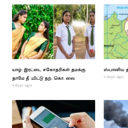
யாழ்: இரட்டை சகோதரிகள் தமக்கு
ஸ்பானிய த
5 days ago
தாமே தீ .யிட்டு தற். கொ. லை
4 days ago