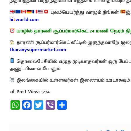
நிதியத்தின் பிரதிநிதிகளை சந்திக்க உள்ளதாகவும்
புலம்பெயர்ந்து வாழும் நீங்கள்
இ
hi
2
world.com
யாழில் தாரணி சூப்பர்மார்கெட் 24 மணி நேரம் திற
தாரணி சூப்பர்மார்கெட் வீட்டில் இருந்தவாறே 
tharanysupermarket.com
தொலைபேசியில் எழுத முடியாதவர்கள் ஒரு பேப்பரி
அனுப்பினால் போதும்
இலங்கையில் உள்ளவர்கள் இணையம் ஊடாகவும் 
Post Views:
274
WhatsApp
Facebook
Twitter
Viber
Share