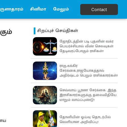
ுளாதாரம்
சினிமா
மேலும்
Contact
கும்
சிறப்புச் செய்திகள்
ஜோதிடத்தின் படி புதனின் வக்ர
பெயர்ச்சியால் வீண் செலவுகள்
தேடிவரப்போகும் ராசிகள்!
ராகு-சுக்கிர
சேர்க்கை,ராஜயோகத்தால்
அதிர்ஷ்டம் பெறும் ராசிக்காரர்கள்!
செவ்வாய் பூரண சேர்க்கை ,இந்த
இராசிகாரர்களுக்கு தலைவிதியே
மாறும் வாய்ப்புண்டு!
தோனியின் ஓய்வு தொடர்பில்
ாணய
வெளியான அறிவிப்பு!