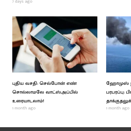
7 days ago
புதிய வசதி: செல்போன் எண்
ஹோமுஸ் நீ
சொல்லாமலே வாட்ஸ்அப்பில்
பரபரப்பு: ப
உரையாடலாம்!
தாக்குதலுக்
1 month ago
1 month ago