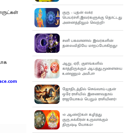
ருட்கள்
குரு – புதன் வக்ர
பெயர்ச்சி,இவர்களுக்கு தொட்டது
அனைத்திலும் வெற்றி!
சனி பகவானால் இவர்களின்
தலைவிதியே மாறப்போகிறது!
டாக
ஆறு, ஏரி, குளங்களில்
காத்திருக்கும் ஆபத்து,மூளையை
உண்ணும் அமீபா!
ace.com
ஜோதிடத்தில் செவ்வாய்-புதன்
ஒரே ராசியில் இணைவதால்
ராஜயோகம் பெறும் ராசியினர்!
10 ஆண்டுகள் கழித்து
குரு,சுக்கிரன் உருவாக்கும்
திருஷ்டி யோகம்!