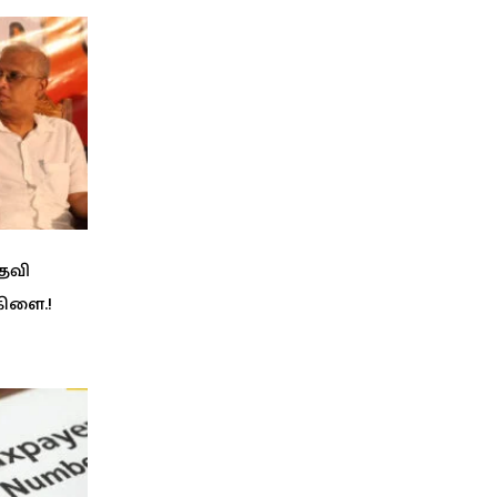
பதவி
கிளை.!