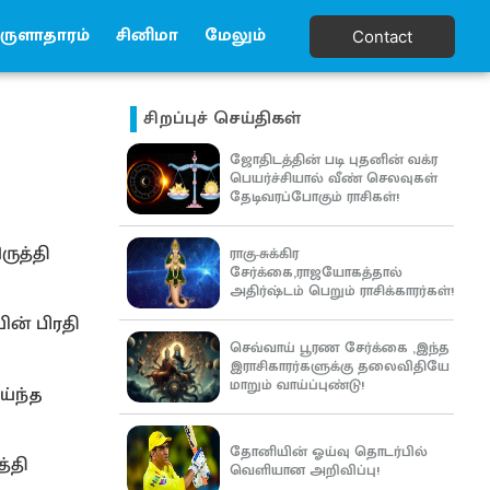
ுளாதாரம்
சினிமா
மேலும்
Contact
சிறப்புச் செய்திகள்
ஜோதிடத்தின் படி புதனின் வக்ர
பெயர்ச்சியால் வீண் செலவுகள்
தேடிவரப்போகும் ராசிகள்!
ுத்தி
ராகு-சுக்கிர
சேர்க்கை,ராஜயோகத்தால்
அதிர்ஷ்டம் பெறும் ராசிக்காரர்கள்!
ன் பிரதி
செவ்வாய் பூரண சேர்க்கை ,இந்த
இராசிகாரர்களுக்கு தலைவிதியே
மாறும் வாய்ப்புண்டு!
ய்ந்த
தோனியின் ஓய்வு தொடர்பில்
்தி
வெளியான அறிவிப்பு!