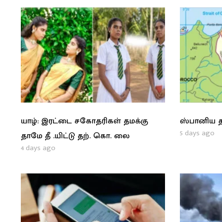
யாழ்: இரட்டை சகோதரிகள் தமக்கு
ஸ்பானிய த
5 days ago
தாமே தீ .யிட்டு தற். கொ. லை
4 days ago