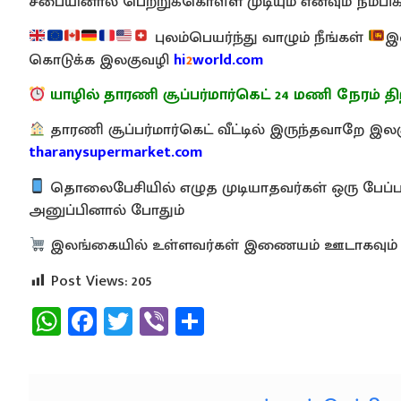
சபையினால் பெற்றுக்கொள்ள முடியும் எனவும் நம்பிக
புலம்பெயர்ந்து வாழும் நீங்கள்
இ
கொடுக்க இலகுவழி
hi
2
world.com
யாழில் தாரணி சூப்பர்மார்கெட் 24 மணி நேரம் திற
தாரணி சூப்பர்மார்கெட் வீட்டில் இருந்தவாறே 
tharanysupermarket.com
தொலைபேசியில் எழுத முடியாதவர்கள் ஒரு பேப்பரி
அனுப்பினால் போதும்
இலங்கையில் உள்ளவர்கள் இணையம் ஊடாகவும் 
Post Views:
205
WhatsApp
Facebook
Twitter
Viber
Share