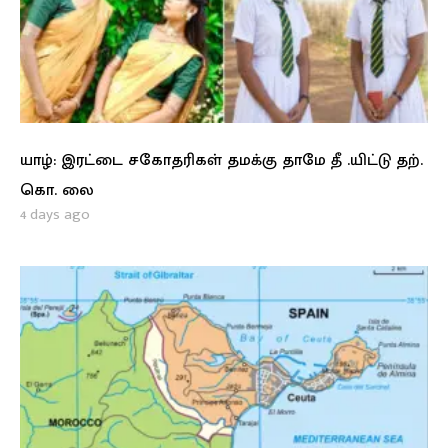
யாழ்: இரட்டை சகோதரிகள் தமக்கு தாமே தீ .யிட்டு தற்.
கொ. லை
4 days ago