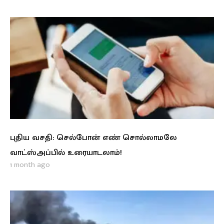
புதிய வசதி: செல்போன் எண் சொல்லாமலே
வாட்ஸ்அப்பில் உரையாடலாம்!
1 month ago