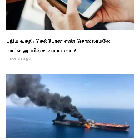
புதிய வசதி: செல்போன் எண் சொல்லாமலே
வாட்ஸ்அப்பில் உரையாடலாம்!
1 month ago