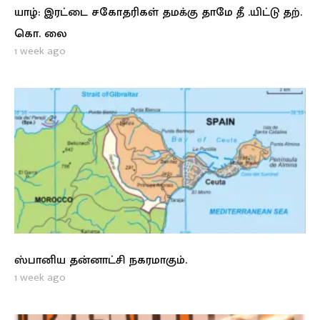
யாழ்: இரட்டை சகோதரிகள் தமக்கு தாமே தீ .யிட்டு தற்.
கொ. லை
1 week ago
ஸ்பானிய தன்னாட்சி நகரமாகும்.
1 week ago