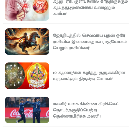
ஆறு, ஏரி, குளங்களில் காத்திருக்கும்
ஆபத்து,மூளையை உண்ணும்
அமீபா!
ஜோதிடத்தில் செவ்வாய்-புதன் ஒரே
ராசியில் இணைவதால் ராஜயோகம்
பெறும் ராசியினர்!
10 ஆண்டுகள் கழித்து குரு,சுக்கிரன்
உருவாக்கும் திருஷ்டி யோகம்!
மகளிர் உலக கிண்ண கிரிக்கெட்
தொடர்,தகுதிப்பெற்ற
தென்னாபிரிக்க அணி!