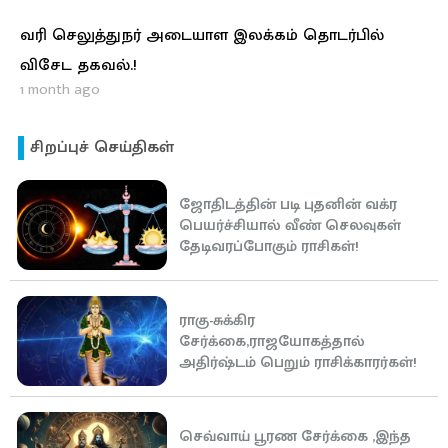
வரி செலுத்துநர் அடையாள இலக்கம் தொடர்பில்
விசேட தகவல்.!
1 month ago
சிறப்புச் செய்திகள்
ஜோதிடத்தின் படி புதனின் வக்ர
பெயர்ச்சியால் வீண் செலவுகள்
தேடிவரப்போகும் ராசிகள்!
ராகு-சுக்கிர
சேர்க்கை,ராஜயோகத்தால்
அதிர்ஷ்டம் பெறும் ராசிக்காரர்கள்!
செவ்வாய் பூரண சேர்க்கை ,இந்த