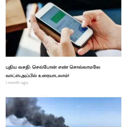
புதிய வசதி: செல்போன் எண் சொல்லாமலே
வாட்ஸ்அப்பில் உரையாடலாம்!
1 month ago