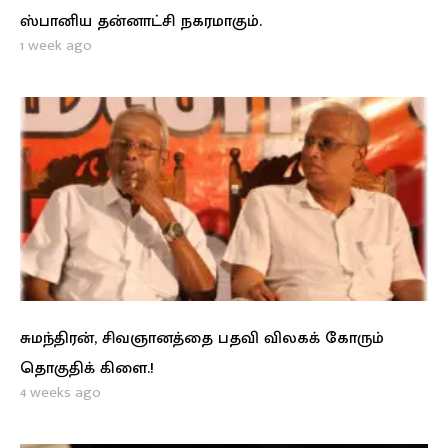
ஸ்பானிய தன்னாட்சி நகரமாகும்.
1 week ago
சுமந்திரன், சிவஞானத்தை பதவி விலகக் கோரும்
தொகுதிக் கிளை.!
4 weeks ago