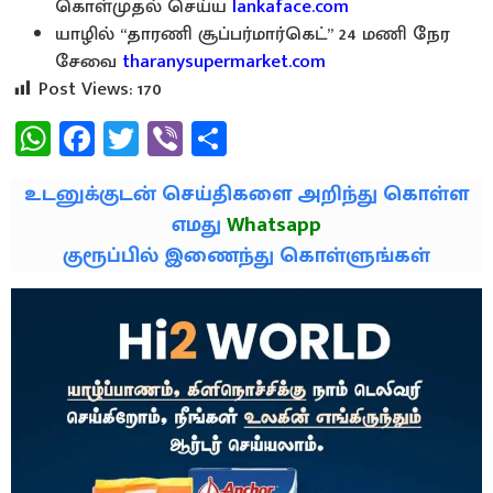
கொள்முதல் செய்ய
lankaface.com
யாழில் “தாரணி சூப்பர்மார்கெட்” 24 மணி நேர
சேவை
tharanysupermarket.com
Post Views:
170
WhatsApp
Facebook
Twitter
Viber
Share
உடனுக்குடன் செய்திகளை அறிந்து கொள்ள
எமது
Whatsapp
குரூப்பில் இணைந்து கொள்ளுங்கள்