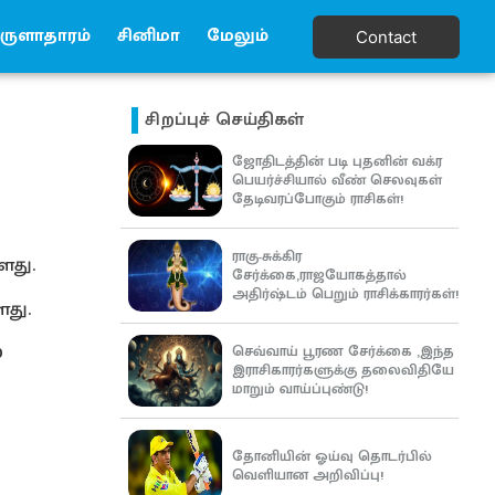
ுளாதாரம்
சினிமா
மேலும்
Contact
சிறப்புச் செய்திகள்
ஜோதிடத்தின் படி புதனின் வக்ர
பெயர்ச்சியால் வீண் செலவுகள்
தேடிவரப்போகும் ராசிகள்!
ராகு-சுக்கிர
ளது.
சேர்க்கை,ராஜயோகத்தால்
அதிர்ஷ்டம் பெறும் ராசிக்காரர்கள்!
ளது.
0
செவ்வாய் பூரண சேர்க்கை ,இந்த
இராசிகாரர்களுக்கு தலைவிதியே
மாறும் வாய்ப்புண்டு!
தோனியின் ஓய்வு தொடர்பில்
வெளியான அறிவிப்பு!