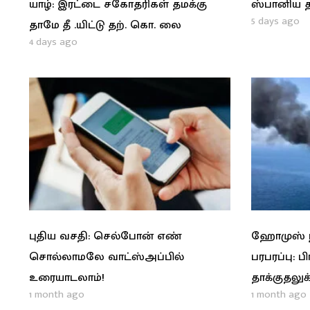
யாழ்: இரட்டை சகோதரிகள் தமக்கு
ஸ்பானிய த
5 days ago
தாமே தீ .யிட்டு தற். கொ. லை
4 days ago
புதிய வசதி: செல்போன் எண்
ஹோமுஸ் நீ
சொல்லாமலே வாட்ஸ்அப்பில்
பரபரப்பு: ப
உரையாடலாம்!
தாக்குதலுக்
1 month ago
1 month ago