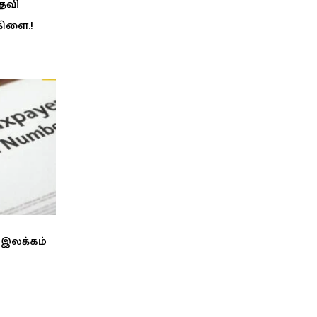
பதவி
கிளை.!
 இலக்கம்