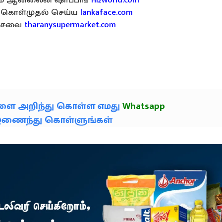
கொள்முதல் செய்ய
lankaface.com
ர சேவை
tharanysupermarket.com
களை அறிந்து கொள்ள எமது
Whatsapp
் இணைந்து கொள்ளுங்கள்