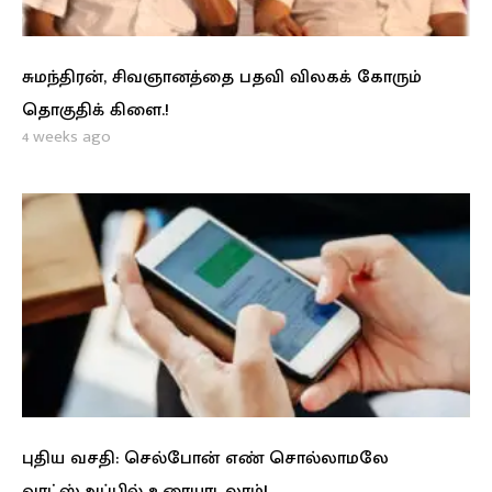
சுமந்திரன், சிவஞானத்தை பதவி விலகக் கோரும்
தொகுதிக் கிளை.!
4 weeks ago
புதிய வசதி: செல்போன் எண் சொல்லாமலே
வாட்ஸ்அப்பில் உரையாடலாம்!