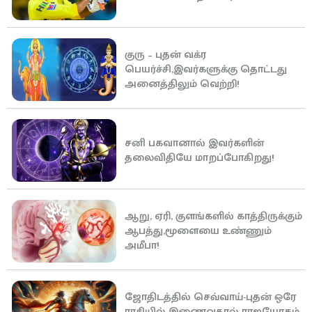
குரு – புதன் வக்ர
பெயர்ச்சி,இவர்களுக்கு தொட்டது
அனைத்திலும் வெற்றி!
சனி பகவானால் இவர்களின்
தலைவிதியே மாறப்போகிறது!
ஆறு, ஏரி, குளங்களில் காத்திருக்கும்
ஆபத்து,மூளையை உண்ணும்
அமீபா!
ஜோதிடத்தில் செவ்வாய்-புதன் ஒரே
ராசியில் இணைவதால் ராஜயோகம்