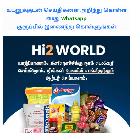
உடனுக்குடன் செய்திகளை அறிந்து கொள்ள
எமது
Whatsapp
குரூப்பில் இணைந்து கொள்ளுங்கள்