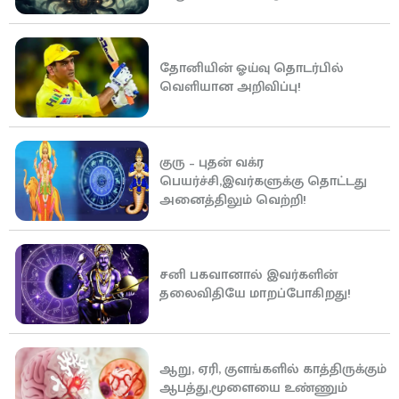
தோனியின் ஓய்வு தொடர்பில்
வெளியான அறிவிப்பு!
குரு – புதன் வக்ர
பெயர்ச்சி,இவர்களுக்கு தொட்டது
அனைத்திலும் வெற்றி!
சனி பகவானால் இவர்களின்
தலைவிதியே மாறப்போகிறது!
ஆறு, ஏரி, குளங்களில் காத்திருக்கும்
ஆபத்து,மூளையை உண்ணும்