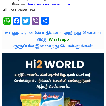
சேவை
tharanysupermarket.com
Post Views:
104
WhatsApp
Facebook
Twitter
Viber
Share
உடனுக்குடன் செய்திகளை அறிந்து கொள்ள
எமது
Whatsapp
குரூப்பில் இணைந்து கொள்ளுங்கள்