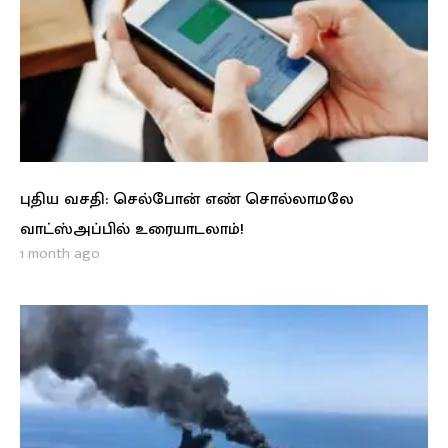
புதிய வசதி: செல்போன் எண் சொல்லாமலே
வாட்ஸ்அப்பில் உரையாடலாம்!
1 month ago