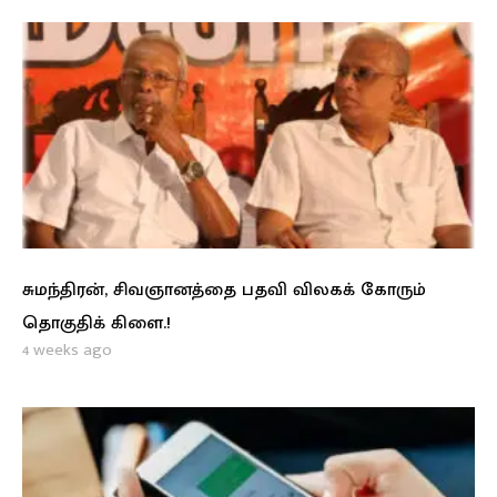
சுமந்திரன், சிவஞானத்தை பதவி விலகக் கோரும்
தொகுதிக் கிளை.!
4 weeks ago