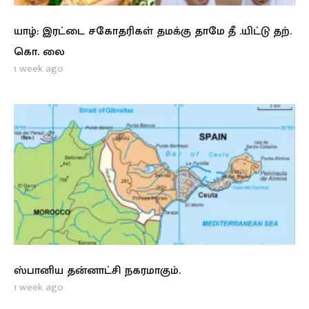
யாழ்: இரட்டை சகோதரிகள் தமக்கு தாமே தீ .யிட்டு தற்.
கொ. லை
1 week ago
ஸ்பானிய தன்னாட்சி நகரமாகும்.
1 week ago