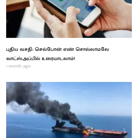
புதிய வசதி: செல்போன் எண் சொல்லாமலே
வாட்ஸ்அப்பில் உரையாடலாம்!
1 month ago