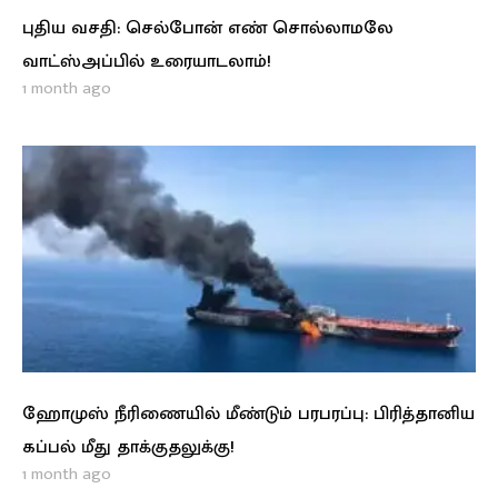
புதிய வசதி: செல்போன் எண் சொல்லாமலே
வாட்ஸ்அப்பில் உரையாடலாம்!
1 month ago
ஹோமுஸ் நீரிணையில் மீண்டும் பரபரப்பு: பிரித்தானிய
கப்பல் மீது தாக்குதலுக்கு!
1 month ago