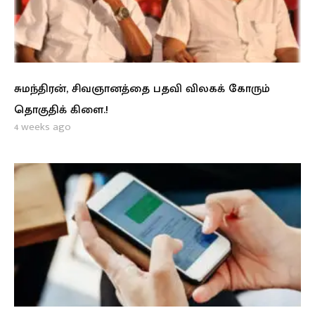
சுமந்திரன், சிவஞானத்தை பதவி விலகக் கோரும்
தொகுதிக் கிளை.!
4 weeks ago