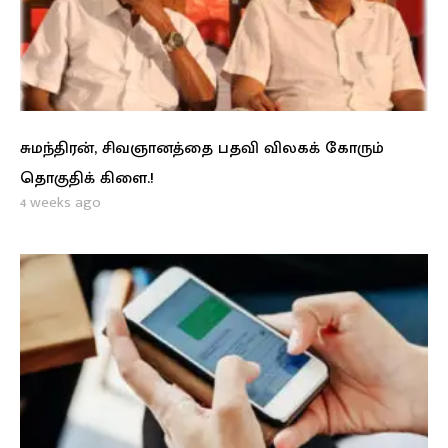
சுமந்திரன், சிவஞானத்தை பதவி விலகக் கோரும்
தொகுதிக் கிளை.!
4 weeks ago