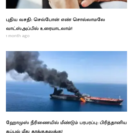
புதிய வசதி: செல்போன் எண் சொல்லாமலே
வாட்ஸ்அப்பில் உரையாடலாம்!
1 month ago
ஹோமுஸ் நீரிணையில் மீண்டும் பரபரப்பு: பிரித்தானிய
கப்பல் மீது தாக்குதலுக்கு!