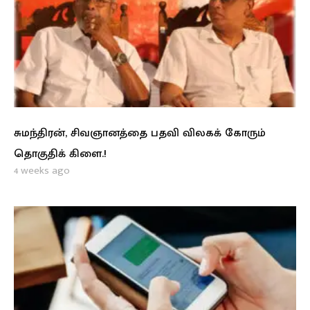
சுமந்திரன், சிவஞானத்தை பதவி விலகக் கோரும்
தொகுதிக் கிளை.!
4 weeks ago