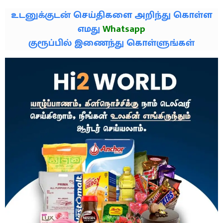
உடனுக்குடன் செய்திகளை அறிந்து கொள்ள
எமது
Whatsapp
குரூப்பில் இணைந்து கொள்ளுங்கள்