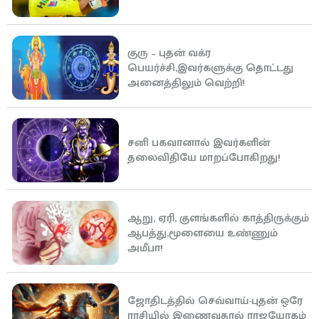
குரு – புதன் வக்ர
பெயர்ச்சி,இவர்களுக்கு தொட்டது
அனைத்திலும் வெற்றி!
சனி பகவானால் இவர்களின்
தலைவிதியே மாறப்போகிறது!
ஆறு, ஏரி, குளங்களில் காத்திருக்கும்
ஆபத்து,மூளையை உண்ணும்
அமீபா!
ஜோதிடத்தில் செவ்வாய்-புதன் ஒரே
ராசியில் இணைவதால் ராஜயோகம்