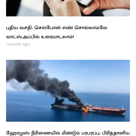
புதிய வசதி: செல்போன் எண் சொல்லாமலே
வாட்ஸ்அப்பில் உரையாடலாம்!
1 month ago
ஹோமுஸ் நீரிணையில் மீண்டும் பரபரப்பு: பிரித்தானிய