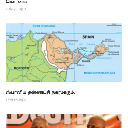
கொ. லை
6 days ago
ஸ்பானிய தன்னாட்சி நகரமாகும்.
1 week ago