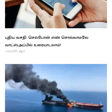
புதிய வசதி: செல்போன் எண் சொல்லாமலே
வாட்ஸ்அப்பில் உரையாடலாம்!
1 month ago